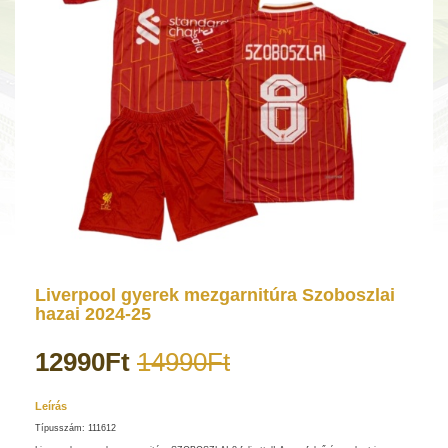
Liverpool gyerek mezgarnitúra Szoboszlai
hazai 2024-25
12990Ft
14990Ft
Leírás
Típusszám: 111612