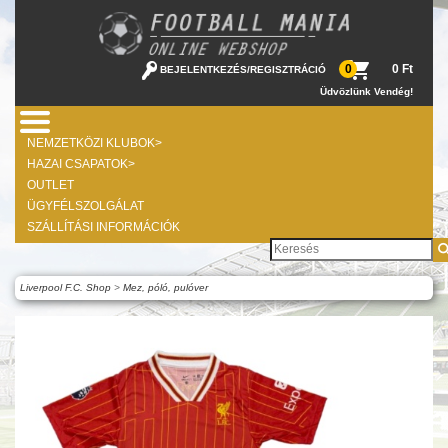
0 Ft
0
BEJELENTKEZÉS
/
REGISZTRÁCIÓ
Üdvözlünk Vendég!
NEMZETKÖZI KLUBOK>
HAZAI CSAPATOK>
OUTLET
ÜGYFÉLSZOLGÁLAT
SZÁLLÍTÁSI INFORMÁCIÓK
Liverpool F.C. Shop
>
Mez, póló, pulóver