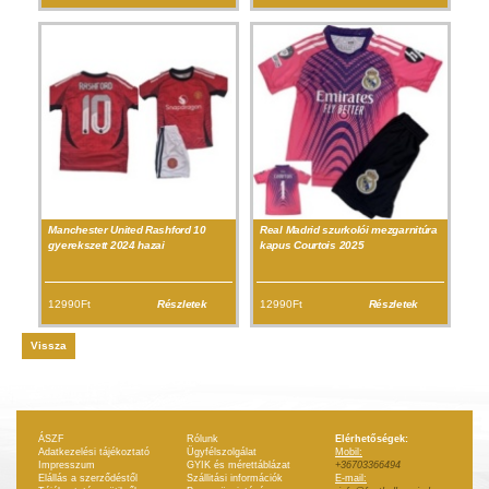
Manchester United Rashford 10
Real Madrid szurkolói mezgarnitúra
gyerekszett 2024 hazai
kapus Courtois 2025
12990Ft
Részletek
12990Ft
Részletek
Vissza
ÁSZF
Rólunk
Elérhetőségek:
Adatkezelési tájékoztató
Ügyfélszolgálat
Mobil:
Impresszum
GYIK és mérettáblázat
+36703366494
Elállás a szerződéstől
Szállitási információk
E-mail: