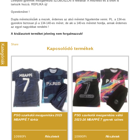
Liverpool gyermek mezgarnitúra SZOBOSZLAI 8 felirattal! A mezfelső és a short is
tartozik hozzá. REPLIKA új!
Gyerekméret !
Dupla méretezésűek a mezek, érdemes az alsó méretet figyelembe venni. PL. a 134-es
gyerekre biztosan jó a 134-140-es méret, de aki a 140-es méretet hordja, annak érdemes
az egyel nagyobbat rendelni !
A kiválasztott terméket jelenleg nem forgalmazzuk!
Share
Kategóriák
Kapcsolódó termékek
PSG szurkolói mezgarnitúra 2023
PSG szurkolói mezgarnitúra váltó
MBAPPÉ 7 türkiz
2023-24 MBAPPÉ 7 gyerek színes
10990Ft
Részletek
10990Ft
Részletek