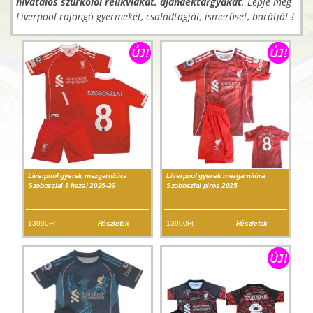
hivatalos szurkolói relikviákat, ajándéktárgyakat
. Lepje meg
Liverpool rajongó gyermekét, családtagját, ismerősét, barátját !
Liverpool gyerek mezgarnitúra
Liverpool gyerek mezgarnitúra
Szoboszlai 8 hazai 2025-26
Szoboszlai piros 2025
13990Ft
Részletek
13990Ft
Részletek