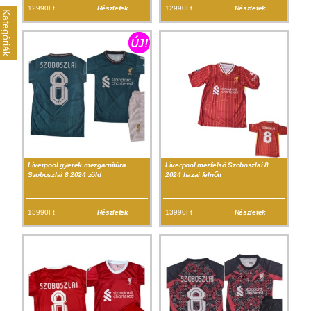
12990Ft
Részletek
12990Ft
Részletek
Kategóriák
Liverpool gyerek mezgarnitúra
Liverpool mezfelső Szoboszlai 8
Szoboszlai 8 2024 zöld
2024 hazai felnőtt
13990Ft
Részletek
13990Ft
Részletek