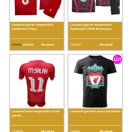
Liverpool gyerek mezgarnitúra
Liverpool gyerek mezgarnitúra
Szoboszlai 8 hazai
Szoboszlai 8 2024 fekete-piros
9990Ft
13990Ft
Részletek
13990Ft
Részletek
Liverpool hazai mezgarnitúra Salah
Liverpool gyermek pamut póló fekete
gyerek
12990Ft
Részletek
7490Ft
Részletek