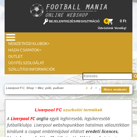
0 Ft
0
BEJELENTKEZÉS
/
REGISZTRÁCIÓ
Üdvözlünk Vendég!
NEMZETKÖZI KLUBOK>
HAZAI CSAPATOK>
OUTLET
ÜGYFÉLSZOLGÁLAT
SZÁLLÍTÁSI INFORMÁCIÓK
Liverpool F.C. Shop
>
Mez, póló, pulóver
1
2
>
|
Nincs rendezés
Liverpool FC
szurkolói termékek
A
Liverpool
FC
anglia
egyik leghíresebb, legsikeresebb
futballklubja. Liverpool webshopunkban hatalmas választékban
kínálunk a csapat emblémájával ellátott
eredeti licences,