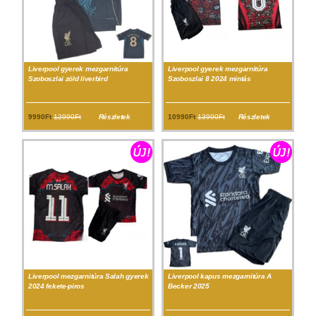
Liverpool gyerek mezgarnitúra
Liverpool gyerek mezgarnitúra
Szoboszlai zöld liverbird
Szoboszlai 8 2024 mintás
9990Ft
12990Ft
Részletek
10990Ft
13990Ft
Részletek
Liverpool mezgarnitúra Salah gyerek
Liverpool kapus mezgarnitúra A
2024 fekete-piros
Becker 2025