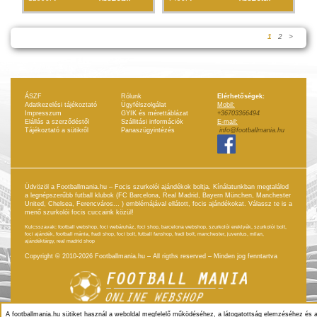
1
2
>
ÁSZF
Rólunk
Elérhetőségek:
Adatkezelési tájékoztató
Ügyfélszolgálat
Mobil:
Impresszum
GYIK és mérettáblázat
+36703366494
Elállás a szerződéstől
Szállitási információk
E-mail:
Tájékoztató a sütikről
Panaszügyintézés
info@footballmania.hu
Üdvözöl a Footballmania.hu – Focis szurkolói ajándékok boltja. Kínálatunkban megtalálod
a legnépszerűbb futball klubok (FC Barcelona, Real Madrid, Bayern München, Manchester
United, Chelsea, Ferencváros... ) emblémájával ellátott, focis ajándékokat. Válassz te is a
menő szurkolói focis cuccaink közül!
Kulcsszavak: football webshop, foci webáruház, foci shop, barcelona webshop, szurkolói ereklyék, szurkolói bolt,
foci ajándék, football mánia, fradi shop, foci bolt, futball fanshop, fradi bolt, manchester, juventus, milan,
ajándéktárgy, real madrid shop
Copyright © 2010-2026 Footballmania.hu – All rigths reserved – Minden jog fenntartva
A footballmania.hu sütiket használ a weboldal megfelelő működéséhez, a látogatottság elemzéséhez és 