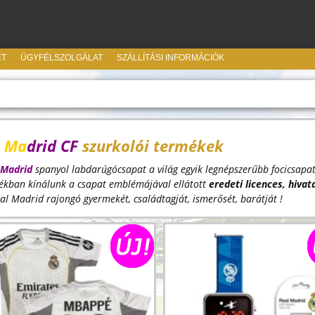
ET
ÜGYFÉLSZOLGÁLAT
SZÁLLÍTÁSI INFORMÁCIÓK
l Ma
drid CF
szurkolói termékek
Madrid
spanyol labdarúgócsapat a világ egyik legnépszerűbb focicsa
tékban kínálunk a csapat emblémájával ellátott
eredeti licences, hivat
l Madrid rajongó gyermekét, családtagját, ismerősét, barátját !