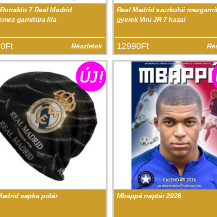
 Ronaldo 7 Real Madrid
Real Madrid szurkolói mezgarni
mez garnitúra lila
gyerek Vini JR 7 hazai
0Ft
12990Ft
Részletek
Ré
Madrid sapka polár
Mbappé naptár 2026