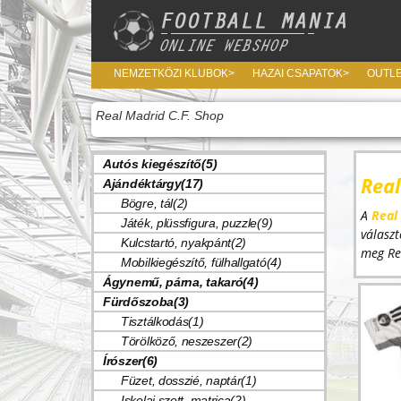
NEMZETKÖZI KLUBOK>
HAZAI CSAPATOK>
OUTL
Real Madrid C.F. Shop
Autós kiegészítő(5)
Rea
Ajándéktárgy(17)
Bögre, tál(2)
A
Real
Játék, plüssfigura, puzzle(9)
válasz
Kulcstartó, nyakpánt(2)
meg Rea
Mobilkiegészítő, fülhallgató(4)
Ágynemű, párna, takaró(4)
Fürdőszoba(3)
Tisztálkodás(1)
Törölköző, neszeszer(2)
Írószer(6)
Füzet, dosszié, naptár(1)
Iskolai szett, matrica(2)