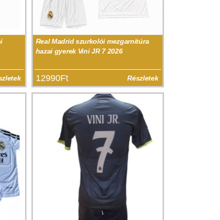
i
Real Madrid szurkolói mezgarnitúra
hazai gyerek Vini JR 7 2026
12990Ft
szletek
Részletek