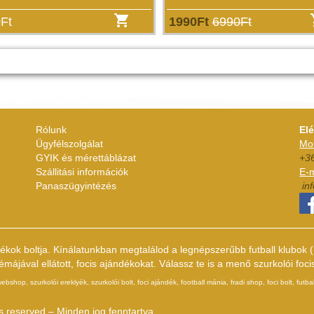
Ft
1990Ft
6990Ft
Rólunk
El
Ügyfélszolgálat
Mob
GYIK és mérettáblázat
+3
Szállitási információk
E-m
Panaszügyintézés
in
dékok boltja. Kínálatunkban megtalálod a legnépszerűbb futball klubo
ájával ellátott, focis ajándékokat. Válassz te is a menő szurkolói foci
hop, szurkolói ereklyék, szurkolói bolt, foci ajándék, football mánia, fradi shop, foci bolt, futbal
s reserved – Minden jog fenntartva