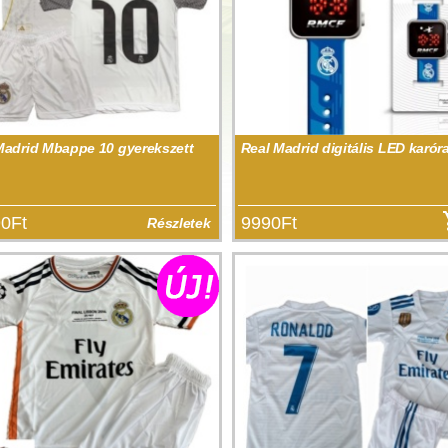
Madrid Mbappe 10 gyerekszett
Real Madrid digitális LED karór
0Ft
9990Ft
Részletek