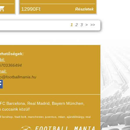
12990Ft
Részletek
1
2
3
>
>>
érhetőségek:
il:
6703366494
ail:
fo@footballmania.hu
k (FC Barcelona, Real Madrid, Bayern München,
s cuccaink közül!
l fanshop, fradi bolt, manchester, juventus, milan, ajándéktárgy, real