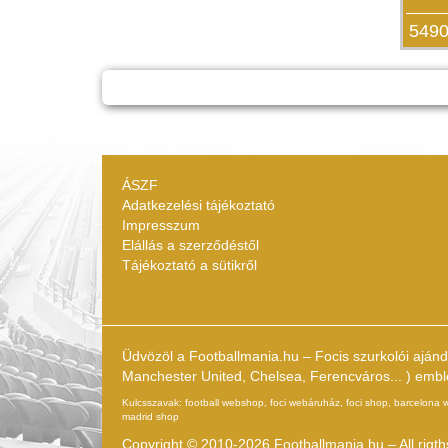
5490
ÁSZF
Adatkezelési tájékoztató
Impresszum
Elállás a szerződéstől
Tájékoztató a sütikről
Üdvözöl a Footballmania.hu – Focis szurkolói aján
Manchester United, Chelsea, Ferencváros... ) emblém
Kulcsszavak: football webshop, foci webáruház, foci shop, barcelona webs
madrid shop
Copyright © 2010-2026 Footballmania.hu – All rigth