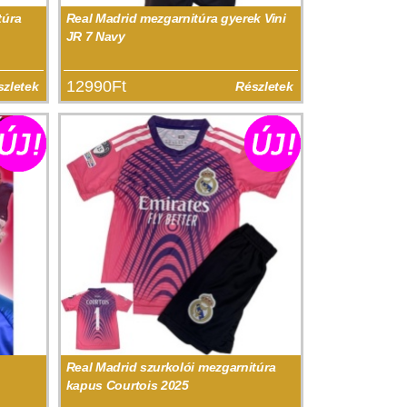
túra
Real Madrid mezgarnitúra gyerek Vini
JR 7 Navy
12990Ft
szletek
Részletek
Real Madrid szurkolói mezgarnitúra
kapus Courtois 2025