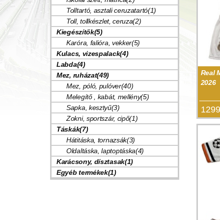
Tolltartó, asztali ceruzatartó(1)
Toll, tollkészlet, ceruza(2)
Kiegészítők(5)
Karóra, falióra, vekker(5)
Kulacs, vizespalack(4)
Labda(4)
Real 
Mez, ruházat(49)
2026
Mez, póló, pulóver(40)
Melegítő , kabát, mellény(5)
Sapka, kesztyű(3)
1299
Zokni, sportszár, cipő(1)
Táskák(7)
Hátitáska, tornazsák(3)
Oldaltáska, laptoptáska(4)
Karácsony, dísztasak(1)
Egyéb termékek(1)