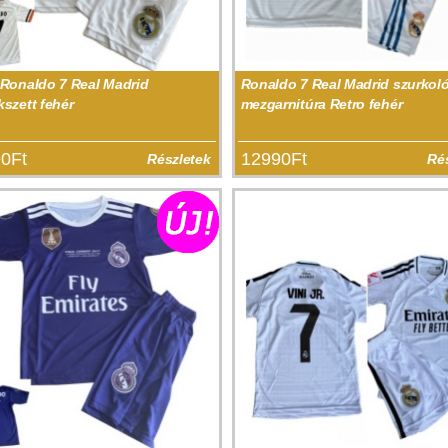
 Ronaldo 7 Real Madrid
Ronaldo 7 Real Madrid szurkoló
kszett fehér
mezgarnitúra Retro fehér
0Ft
12990Ft
Részletek
Ré