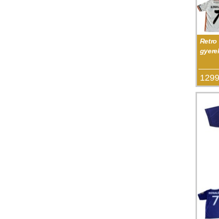
Retro
gyere
1299