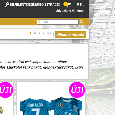
0
0 Ft
BEJELENTKEZÉS
/
REGISZTRÁCIÓ
Üdvözlünk Vendég!
1
2
3
>
>>
|
Nincs rendezés
pata. Real Madrid webshopunkban hatalmas
alos szurkolói relikviákat, ajándéktárgyakat
. Lepje