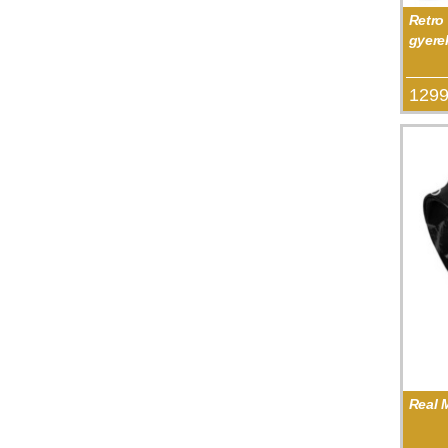
Retro
gyerek
1299
Real 