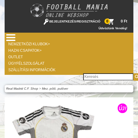
0 Ft
0
BEJELENTKEZÉS
/
REGISZTRÁCIÓ
Üdvözlünk Vendég!
NEMZETKÖZI KLUBOK>
HAZAI CSAPATOK>
OUTLET
ÜGYFÉLSZOLGÁLAT
SZÁLLÍTÁSI INFORMÁCIÓK
Real Madrid C.F. Shop
>
Mez, póló, pulóver