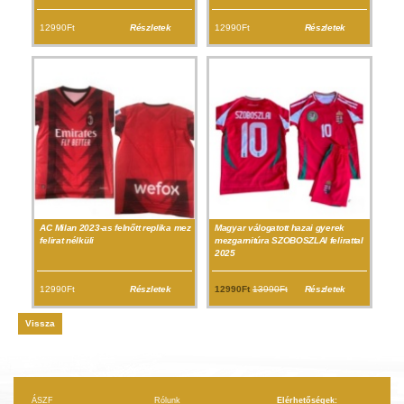
12990Ft
Részletek
12990Ft
Részletek
AC Milan 2023-as felnőtt replika mez
Magyar válogatott hazai gyerek
felirat nélküli
mezgarnitúra SZOBOSZLAI felirattal
2025
12990Ft
Részletek
12990Ft
13990Ft
Részletek
Vissza
ÁSZF
Rólunk
Elérhetőségek: