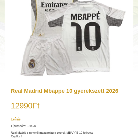
Real Madrid Mbappe 10 gyerekszett 2026
12990Ft
Leírás
Típusszám: 120834
Real Madrid szurkolói mezgarnitúra gyerek MBAPPE 10 felirattal
Replika !