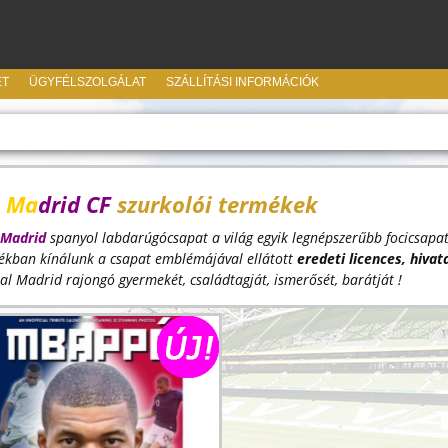
ET
ÜGYFÉLSZOLGÁLAT
SZÁLLÍTÁSI INFORMÁCIÓK
l Ma
drid CF
szurkolói termékek
Madrid
spanyol labdarúgócsapat a világ egyik legnépszerűbb focicsa
tékban kínálunk a csapat emblémájával ellátott
eredeti licences, hivat
l Madrid rajongó gyermekét, családtagját, ismerősét, barátját !