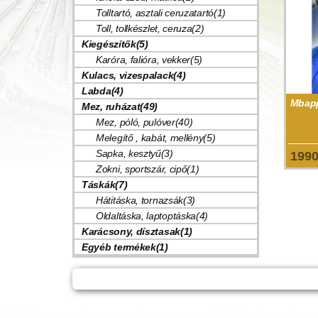
Tolltartó, asztali ceruzatartó(1)
Toll, tollkészlet, ceruza(2)
Kiegészítők(5)
Karóra, falióra, vekker(5)
Kulacs, vizespalack(4)
Labda(4)
Mbapp
Mez, ruházat(49)
Mez, póló, pulóver(40)
Melegítő , kabát, mellény(5)
Sapka, kesztyű(3)
199
Zokni, sportszár, cipő(1)
Táskák(7)
Hátitáska, tornazsák(3)
Oldaltáska, laptoptáska(4)
Karácsony, dísztasak(1)
Egyéb termékek(1)