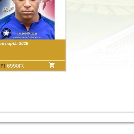
é naptár 2026
0Ft
6990Ft