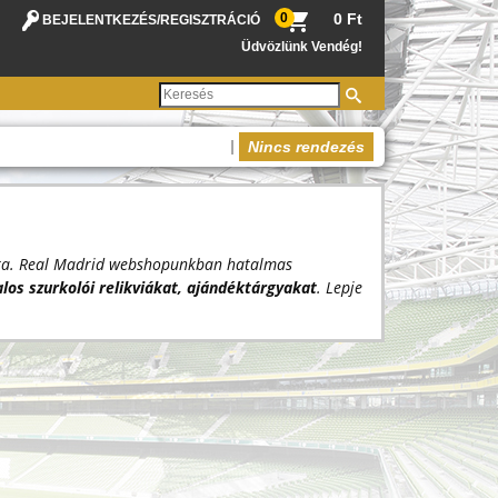
0
0 Ft
BEJELENTKEZÉS
/
REGISZTRÁCIÓ
Üdvözlünk Vendég!
|
Nincs rendezés
pata. Real Madrid webshopunkban hatalmas
alos szurkolói relikviákat, ajándéktárgyakat
. Lepje