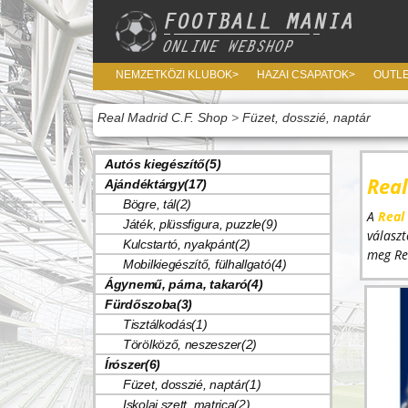
NEMZETKÖZI KLUBOK>
HAZAI CSAPATOK>
OUTL
Real Madrid C.F. Shop
>
Füzet, dosszié, naptár
Autós kiegészítő(5)
Rea
Ajándéktárgy(17)
Bögre, tál(2)
A
Real
Játék, plüssfigura, puzzle(9)
válasz
Kulcstartó, nyakpánt(2)
meg Rea
Mobilkiegészítő, fülhallgató(4)
Ágynemű, párna, takaró(4)
Fürdőszoba(3)
Tisztálkodás(1)
Törölköző, neszeszer(2)
Írószer(6)
Füzet, dosszié, naptár(1)
Iskolai szett, matrica(2)