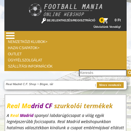
0 Ft
0
BEJELENTKEZÉS
/
REGISZTRÁCIÓ
Üdvözlünk Vendég!
NEMZETKÖZI KLUBOK>
HAZAI CSAPATOK>
OUTLET
ÜGYFÉLSZOLGÁLAT
SZÁLLÍTÁSI INFORMÁCIÓK
Real Madrid C.F. Shop
>
Bögre, tál
|
Nincs rendezés
Real Ma
drid CF
szurkolói termékek
A
Real
Madrid
spanyol labdarúgócsapat a világ egyik
legnépszerűbb focicsapata. Real Madrid webshopunkban
hatalmas választékban kínálunk a csapat emblémájával ellátott