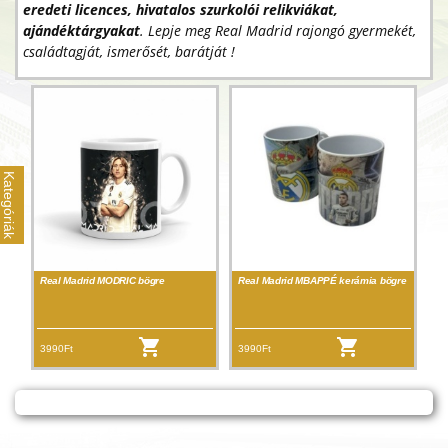
eredeti licences, hivatalos szurkolói relikviákat,
ajándéktárgyakat
. Lepje meg Real Madrid rajongó gyermekét,
családtagját, ismerősét, barátját !
Kategóriák
Real Madrid MODRIC bögre
Real Madrid MBAPPÉ kerámia bögre
3990Ft
3990Ft