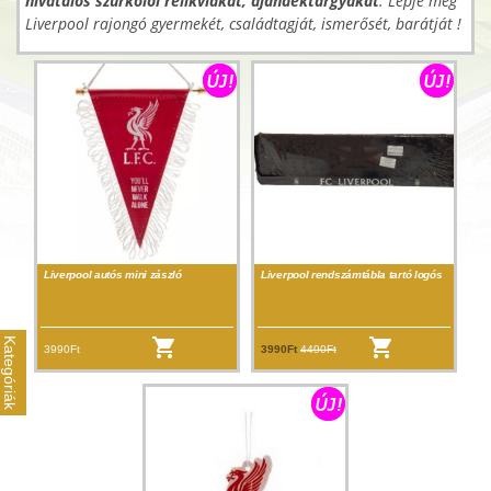
hivatalos szurkolói relikviákat, ajándéktárgyakat
. Lepje meg
Liverpool rajongó gyermekét, családtagját, ismerősét, barátját !
Liverpool autós mini zászló
Liverpool rendszámtábla tartó logós
Kategóriák
3990Ft
3990Ft
4490Ft