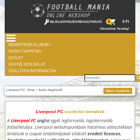
0 Ft
0
BEJELENTKEZÉS
/
REGISZTRÁCIÓ
Üdvözlünk Vendég!
NEMZETKÖZI KLUBOK>
HAZAI CSAPATOK>
OUTLET
ÜGYFÉLSZOLGÁLAT
SZÁLLÍTÁSI INFORMÁCIÓK
Liverpool F.C. Shop
>
Autós kiegészítő
|
Nincs rendezés
Liverpool FC
szurkolói termékek
A
Liverpool
FC
anglia
egyik leghíresebb, legsikeresebb
futballklubja. Liverpool webshopunkban hatalmas választékban
kínálunk a csapat emblémájával ellátott
eredeti licences,