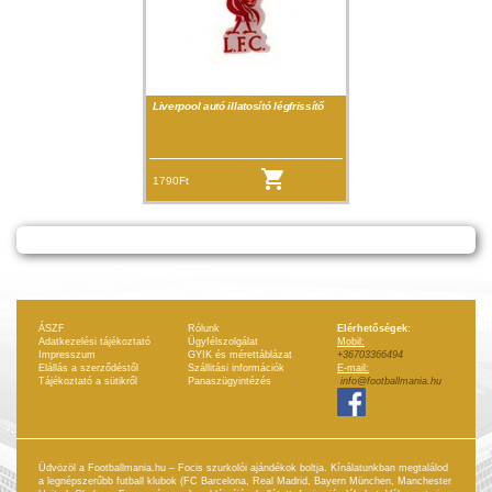
Liverpool autó illatosító légfrissítő
1790Ft
ÁSZF
Rólunk
Elérhetőségek:
Adatkezelési tájékoztató
Ügyfélszolgálat
Mobil:
Impresszum
GYIK és mérettáblázat
+36703366494
Elállás a szerződéstől
Szállitási információk
E-mail:
Tájékoztató a sütikről
Panaszügyintézés
info@footballmania.hu
Üdvözöl a Footballmania.hu – Focis szurkolói ajándékok boltja. Kínálatunkban megtalálod
a legnépszerűbb futball klubok (FC Barcelona, Real Madrid, Bayern München, Manchester