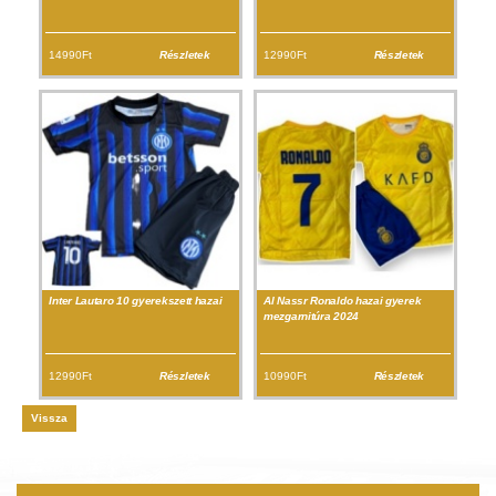
14990Ft
Részletek
12990Ft
Részletek
Inter Lautaro 10 gyerekszett hazai
Al Nassr Ronaldo hazai gyerek
mezgarnitúra 2024
12990Ft
Részletek
10990Ft
Részletek
Vissza