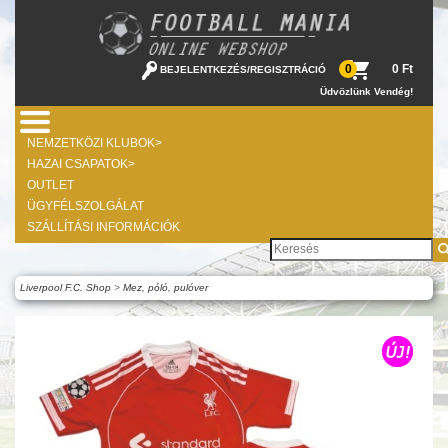
0 Ft
0
BEJELENTKEZÉS
/
REGISZTRÁCIÓ
Üdvözlünk Vendég!
NEMZETKÖZI KLUBOK>
HAZAI CSAPATOK>
OUTLET
ÜGYFÉLSZOLGÁLAT
SZÁLLÍTÁSI INFORMÁCIÓK
Liverpool F.C. Shop
>
Mez, póló, pulóver