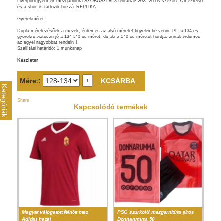
Liverpool gyermek mezgarnitúra SZOBOSZLAI 8 felirattal! 2025-26-os szezon. A mezfelső
és a short is tartozik hozzá. REPLIKA
Gyerekméret !
Dupla méretezésűek a mezek, érdemes az alsó méretet figyelembe venni. PL. a 134-es
gyerekre biztosan jó a 134-140-es méret, de aki a 140-es méretet hordja, annak érdemes
az egyel nagyobbat rendelni !
Szállítási határidő: 1 munkanap
Készleten
Méret:
Kategóriák
Share
Kapcsolódó termékek
Magyar válogatott felnőtt mez
PSG szurkolói mezgarnitúra piros
Adidas hazai
Donnarumma 50