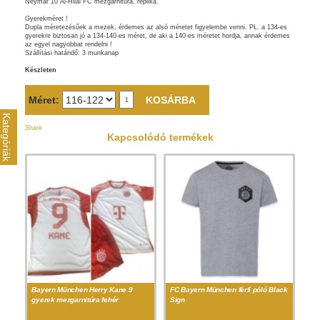
Neymar 10 Al-Hilal FC mezgarnitúra, replika.
Gyerekméret !
Dupla méretezésűek a mezek, érdemes az alsó méretet figyelembe venni. PL. a 134-es
gyerekre biztosan jó a 134-140-es méret, de aki a 140-es méretet hordja, annak érdemes
az egyel nagyobbat rendelni !
Szállítási határidő: 3 munkanap
Készleten
Méret:
Kategóriák
Share
Kapcsolódó termékek
Bayern München Herry Kane 9
FC Bayern München férfi póló Black
gyerek mezgarnitúra fehér
Sign