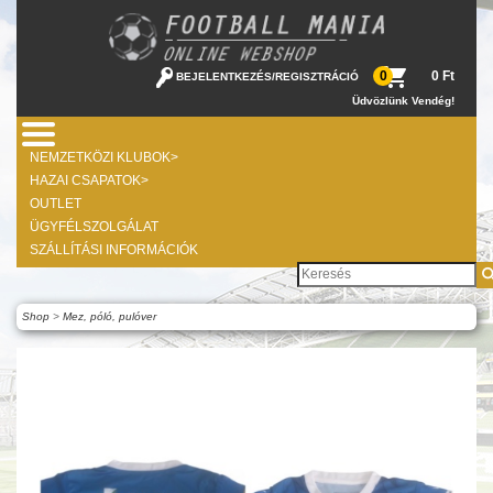
0 Ft
0
BEJELENTKEZÉS
/
REGISZTRÁCIÓ
Üdvözlünk Vendég!
NEMZETKÖZI KLUBOK>
HAZAI CSAPATOK>
OUTLET
ÜGYFÉLSZOLGÁLAT
SZÁLLÍTÁSI INFORMÁCIÓK
Shop
>
Mez, póló, pulóver