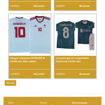
12990Ft
Részletek
12990Ft
Részletek
Magyar válogatott SZOBOSZLAI
Liverpool gyerek mezgarnitúra
felnőtt mez fehér adidas
Szoboszlai 8 2024 zöld
17990Ft
Részletek
13990Ft
Részletek
Vissza
ÁSZF
Rólunk
Elérhetőségek: