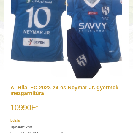
Al-Hilal FC 2023-24-es Neymar Jr. gyermek
mezgarnitúra
10990Ft
Leírás
Típusszám: 27061