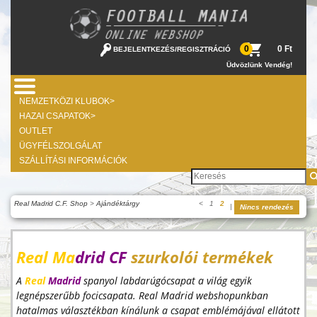
0 Ft
0
BEJELENTKEZÉS
/
REGISZTRÁCIÓ
Üdvözlünk Vendég!
NEMZETKÖZI KLUBOK>
HAZAI CSAPATOK>
OUTLET
ÜGYFÉLSZOLGÁLAT
SZÁLLÍTÁSI INFORMÁCIÓK
Real Madrid C.F. Shop
>
Ajándéktárgy
<
1
2
|
Nincs rendezés
Real Ma
drid CF
szurkolói termékek
A
Real
Madrid
spanyol labdarúgócsapat a világ egyik
legnépszerűbb focicsapata. Real Madrid webshopunkban
hatalmas választékban kínálunk a csapat emblémájával ellátott