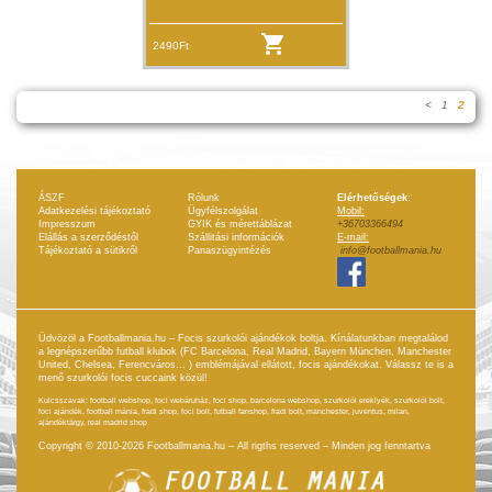
2490Ft
<
1
2
ÁSZF
Rólunk
Elérhetőségek:
Adatkezelési tájékoztató
Ügyfélszolgálat
Mobil:
Impresszum
GYIK és mérettáblázat
+36703366494
Elállás a szerződéstől
Szállitási információk
E-mail:
Tájékoztató a sütikről
Panaszügyintézés
info@footballmania.hu
Üdvözöl a Footballmania.hu – Focis szurkolói ajándékok boltja. Kínálatunkban megtalálod
a legnépszerűbb futball klubok (FC Barcelona, Real Madrid, Bayern München, Manchester
United, Chelsea, Ferencváros... ) emblémájával ellátott, focis ajándékokat. Válassz te is a
menő szurkolói focis cuccaink közül!
Kulcsszavak: football webshop, foci webáruház, foci shop, barcelona webshop, szurkolói ereklyék, szurkolói bolt,
foci ajándék, football mánia, fradi shop, foci bolt, futball fanshop, fradi bolt, manchester, juventus, milan,
ajándéktárgy, real madrid shop
Copyright © 2010-2026 Footballmania.hu – All rigths reserved – Minden jog fenntartva