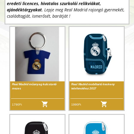
eredeti licences, hivatalos szurkolói relikviákat,
ajándéktárgyakat
. Lepje meg Real Madrid rajongó gyermekét,
családtagját, ismerősét, barátját !
Real Madrid műanyag kulcstartó
Real Madrid mobiltartó keskeny
mezes
telefonokhoz 2017
1790Ft
1990Ft