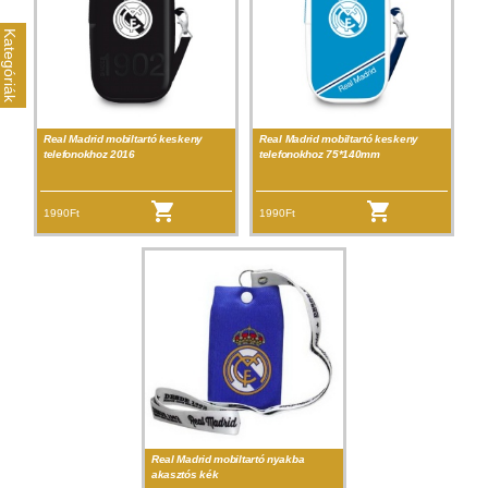
Kategóriák
Real Madrid mobiltartó keskeny
Real Madrid mobiltartó keskeny
telefonokhoz 2016
telefonokhoz 75*140mm
1990Ft
1990Ft
Real Madrid mobiltartó nyakba
akasztós kék