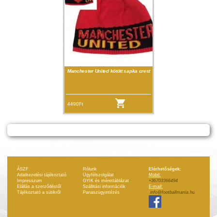
Manchester United kötött sapka crest
4490Ft
ÁSZF
Rólunk
Elérhetőségek:
Adatkezelési tájékoztató
Ügyfélszolgálat
Mobil:
Impresszum
GYIK és mérettáblázat
+36703366494
Elállás a szerződéstől
Szállitási információk
E-mail:
Tájékoztató a sütikről
Panaszügyintézés
info@footballmania.hu