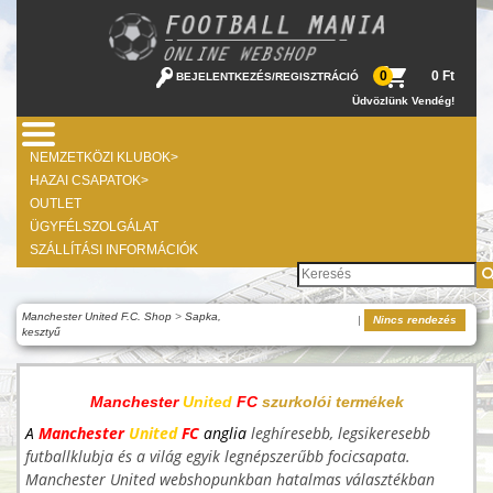
0 Ft
0
BEJELENTKEZÉS
/
REGISZTRÁCIÓ
Üdvözlünk Vendég!
NEMZETKÖZI KLUBOK>
HAZAI CSAPATOK>
OUTLET
ÜGYFÉLSZOLGÁLAT
SZÁLLÍTÁSI INFORMÁCIÓK
Manchester United F.C. Shop
>
Sapka,
|
Nincs rendezés
kesztyű
Manchester
United
FC
szurkolói termékek
A
Manchester
United
FC
anglia
leghíresebb, legsikeresebb
futballklubja és a világ egyik legnépszerűbb focicsapata.
Manchester United webshopunkban hatalmas választékban