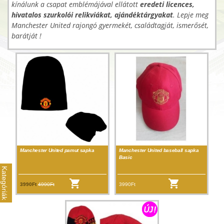
kínálunk a csapat emblémájával ellátott
eredeti licences,
hivatalos szurkolói relikviákat, ajándéktárgyakat
. Lepje meg
Manchester United rajongó gyermekét, családtagját, ismerősét,
barátját !
Manchester United pamut sapka
Manchester United baseball sapka
Basic
Kategóriák
3990Ft
4990Ft
3990Ft