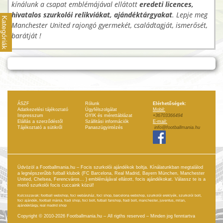
kínálunk a csapat emblémájával ellátott
eredeti licences,
hivatalos szurkolói relikviákat, ajándéktárgyakat
. Lepje meg
Kategóriák
Manchester United rajongó gyermekét, családtagját, ismerősét,
barátját !
ÁSZF
Rólunk
Elérhetőségek:
Adatkezelési tájékoztató
Ügyfélszolgálat
Mobil:
Impresszum
GYIK és mérettáblázat
+36703366494
Elállás a szerződéstől
Szállitási információk
E-mail:
Tájékoztató a sütikről
Panaszügyintézés
info@footballmania.hu
Üdvözöl a Footballmania.hu – Focis szurkolói ajándékok boltja. Kínálatunkban megtalálod
a legnépszerűbb futball klubok (FC Barcelona, Real Madrid, Bayern München, Manchester
United, Chelsea, Ferencváros... ) emblémájával ellátott, focis ajándékokat. Válassz te is a
menő szurkolói focis cuccaink közül!
Kulcsszavak: football webshop, foci webáruház, foci shop, barcelona webshop, szurkolói ereklyék, szurkolói bolt,
foci ajándék, football mánia, fradi shop, foci bolt, futball fanshop, fradi bolt, manchester, juventus, milan,
ajándéktárgy, real madrid shop
Copyright © 2010-2026 Footballmania.hu – All rigths reserved – Minden jog fenntartva