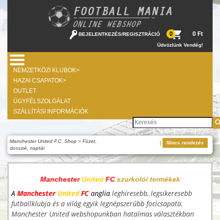
0 Ft
0
BEJELENTKEZÉS
/
REGISZTRÁCIÓ
Üdvözlünk Vendég!
NEMZETKÖZI KLUBOK>
HAZAI CSAPATOK>
OUTLET
ÜGYFÉLSZOLGÁLAT
SZÁLLÍTÁSI INFORMÁCIÓK
Manchester United F.C. Shop
>
Füzet,
|
Nincs rendezés
dosszié, naptár
Manchester
United
FC
szurkolói termékek
A
Manchester
United
FC
anglia
leghíresebb, legsikeresebb
futballklubja és a világ egyik legnépszerűbb focicsapata.
Manchester United webshopunkban hatalmas választékban