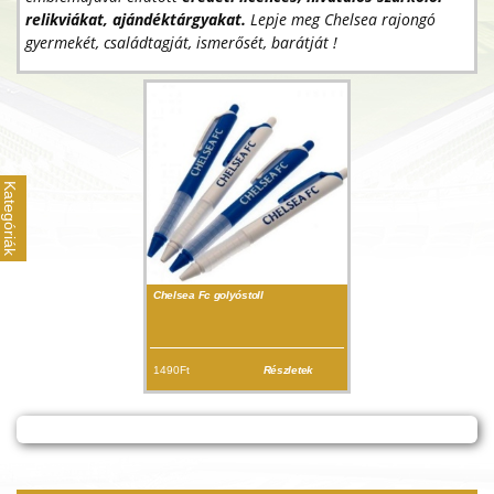
relikviákat, ajándéktárgyakat.
Lepje meg Chelsea rajongó
gyermekét, családtagját, ismerősét, barátját !
Kategóriák
Chelsea Fc golyóstoll
1490Ft
Részletek