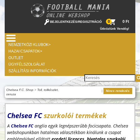
0 Ft
0
BEJELENTKEZÉS
/
REGISZTRÁCIÓ
Üdvözlünk Vendég!
NEMZETKÖZI KLUBOK>
HAZAI CSAPATOK>
OUTLET
ÜGYFÉLSZOLGÁLAT
SZÁLLÍTÁSI INFORMÁCIÓK
Chelsea F.C. Shop
>
Toll, tollkészlet,
|
Nincs rendezés
ceruza
Chelsea FC
szurkolói termékek
A
Chelsea FC
anglia egyik legnépszerűbb focicsapata. Chelsea
webshopunkban hatalmas választékban kínálunk a csapat
emblémájával ellátott
eredeti licences, hivatalos szurkolói