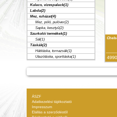
Kulacs, vizespalack(1)
Labda(2)
Mez, ruházat(4)
Mez, póló, pulóver(2)
Sapka, kesztyű(2)
Szurkolói termékek(1)
Chels
Sál(1)
Táskák(2)
Hátitáska, tornazsák(1)
Utazótáska, sporttáska(1)
4990
ÁSZF
Adatkezelési tájékoztató
Impresszum
Elállás a szerződéstől