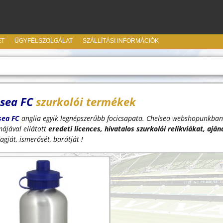
ET
ÜGYFÉLSZOLGÁLAT
SZÁLLÍTÁSI INFORMÁCIÓK
sea FC
szurkolói termékek
sea FC
anglia egyik legnépszerűbb focicsapata. Chelsea webshopunkban
ájával ellátott
eredeti licences, hivatalos szurkolói relikviákat, ajá
agját, ismerősét, barátját !