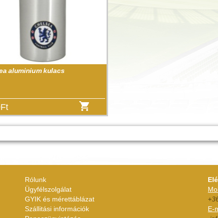
ea aluminium kulacs
Ft
Rólunk
El
Ügyfélszolgálat
Mob
GYIK és mérettáblázat
+3
Szállitási információk
E-m