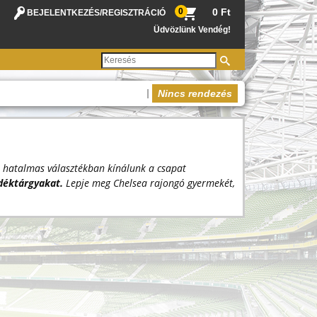
0
0 Ft
BEJELENTKEZÉS
/
REGISZTRÁCIÓ
Üdvözlünk Vendég!
|
Nincs rendezés
 hatalmas választékban kínálunk a csapat
ndéktárgyakat.
Lepje meg Chelsea rajongó gyermekét,