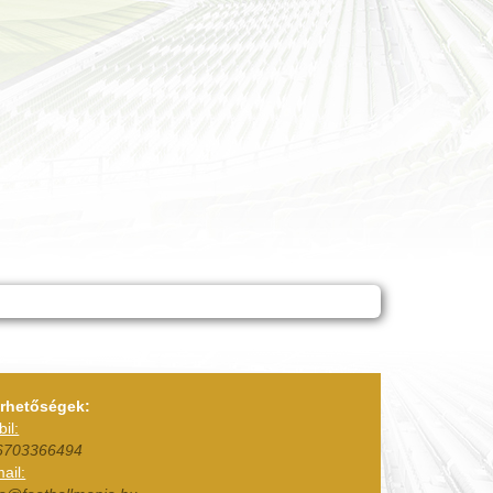
érhetőségek:
il:
6703366494
ail: