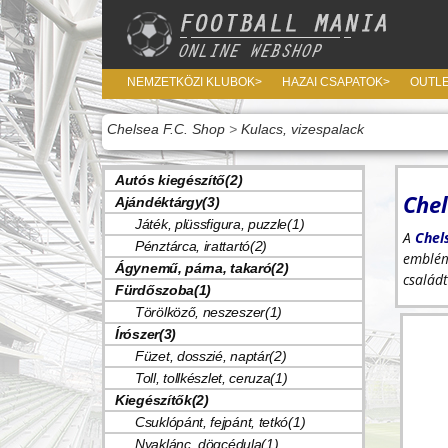
NEMZETKÖZI KLUBOK>
HAZAI CSAPATOK>
OUTL
Chelsea F.C. Shop
>
Kulacs, vizespalack
Autós kiegészítő(2)
Chel
Ajándéktárgy(3)
Játék, plüssfigura, puzzle(1)
A
Chel
Pénztárca, irattartó(2)
emblém
Ágynemű, párna, takaró(2)
családt
Fürdőszoba(1)
Törölköző, neszeszer(1)
Írószer(3)
Füzet, dosszié, naptár(2)
Toll, tollkészlet, ceruza(1)
Kiegészítők(2)
Csuklópánt, fejpánt, tetkó(1)
Nyaklánc, dögcédula(1)