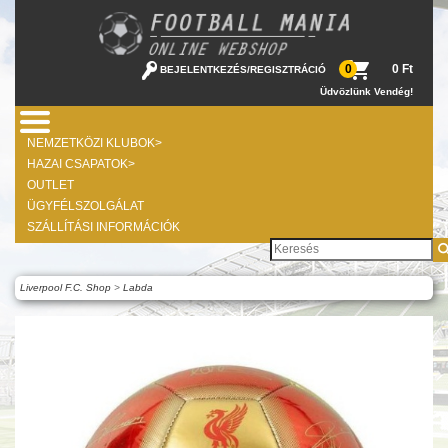
0 Ft
0
BEJELENTKEZÉS
/
REGISZTRÁCIÓ
Üdvözlünk Vendég!
NEMZETKÖZI KLUBOK>
HAZAI CSAPATOK>
OUTLET
ÜGYFÉLSZOLGÁLAT
SZÁLLÍTÁSI INFORMÁCIÓK
Liverpool F.C. Shop
>
Labda