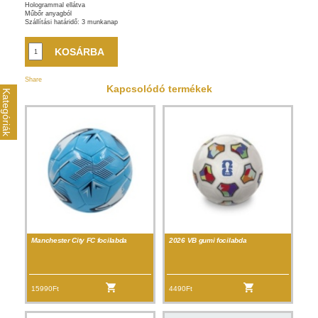
Hologrammal ellátva
Műbőr anyagból
Szállítási határidő: 3 munkanap
Share
Kapcsolódó termékek
Kategóriák
Manchester City FC focilabda
2026 VB gumi focilabda
15990Ft
4490Ft