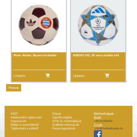
Retro Adidas Bayern focilabda
ADIDAS UCL 26 meccslabda kék
17990Ft
19990Ft
Vissza
ÁSZF
Rólunk
Elérhetőségek:
Adatkezelési tájékoztató
Ügyfélszolgálat
Mobil:
Impresszum
GYIK és mérettáblázat
+36703366494
Elállás a szerződéstől
Szállitási információk
E-mail:
Tájékoztató a sütikről
Panaszügyintézés
info@footballmania.hu