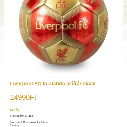
Liverpool FC focilabda aláírásokkal
14990Ft
Leírás
Típusszám: 111453
Liverpool FC szurkolói focilabda
5 méret