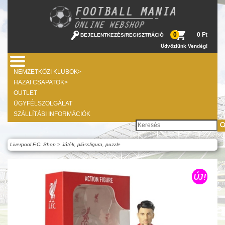
0 Ft
0
BEJELENTKEZÉS
/
REGISZTRÁCIÓ
Üdvözlünk Vendég!
NEMZETKÖZI KLUBOK>
HAZAI CSAPATOK>
OUTLET
ÜGYFÉLSZOLGÁLAT
SZÁLLÍTÁSI INFORMÁCIÓK
Liverpool F.C. Shop
>
Játék, plüssfigura, puzzle