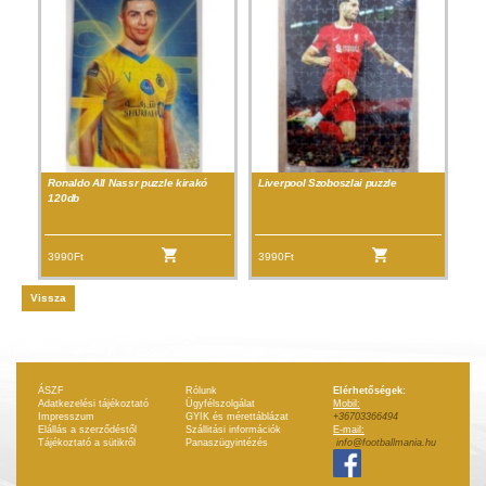
Ronaldo All Nassr puzzle kirakó
Liverpool Szoboszlai puzzle
120db
3990Ft
3990Ft
Vissza
ÁSZF
Rólunk
Elérhetőségek:
Adatkezelési tájékoztató
Ügyfélszolgálat
Mobil:
Impresszum
GYIK és mérettáblázat
+36703366494
Elállás a szerződéstől
Szállitási információk
E-mail:
Tájékoztató a sütikről
Panaszügyintézés
info@footballmania.hu