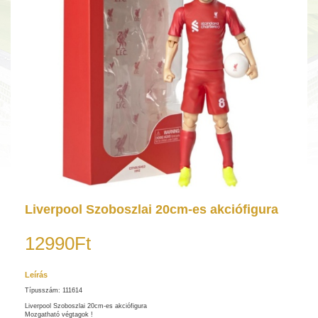
Liverpool Szoboszlai 20cm-es akciófigura
12990Ft
Leírás
Típusszám: 111614
Liverpool Szoboszlai 20cm-es akciófigura
Mozgatható végtagok !