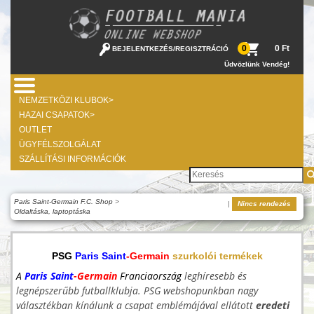
0 Ft
0
BEJELENTKEZÉS
/
REGISZTRÁCIÓ
Üdvözlünk Vendég!
NEMZETKÖZI KLUBOK>
HAZAI CSAPATOK>
OUTLET
ÜGYFÉLSZOLGÁLAT
SZÁLLÍTÁSI INFORMÁCIÓK
Paris Saint-Germain F.C. Shop
>
|
Nincs rendezés
Oldaltáska, laptoptáska
PSG
Paris Saint
-Germain
szurkolói termékek
A
Paris Saint
-Germain
Franciaország
leghíresebb és
legnépszerűbb futballklubja. PSG webshopunkban nagy
választékban kínálunk a csapat emblémájával ellátott
eredeti