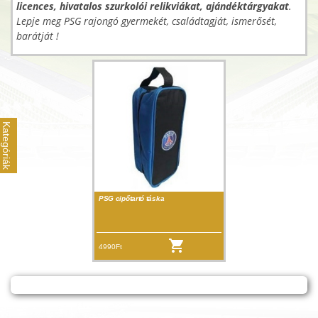
licences, hivatalos szurkolói relikviákat, ajándéktárgyakat
.
Lepje meg PSG rajongó gyermekét, családtagját, ismerősét,
barátját !
Kategóriák
PSG cipőtartó táska
4990Ft