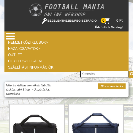
0 Ft
0
BEJELENTKEZÉS
/
REGISZTRÁCIÓ
Üdvözlünk Vendég!
NEMZETKÖZI KLUBOK>
HAZAI CSAPATOK>
OUTLET
ÜGYFÉLSZOLGÁLAT
SZÁLLÍTÁSI INFORMÁCIÓK
Nike és Adidas termékek (labdák,
|
Nincs rendezés
táskák, stb) Shop
>
Utazótáska,
sporttáska