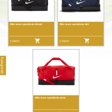
Nike team sporttáska fekete
Nike team sporttáska kék
17990Ft
17990Ft
Kategóriák
Nike team sporttáska piros