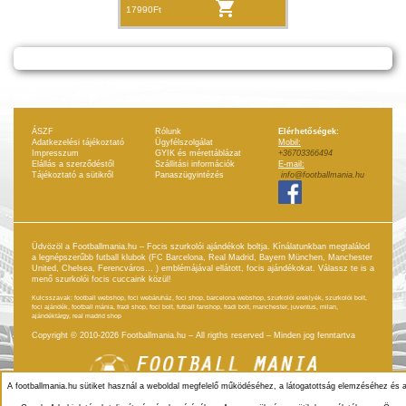
17990Ft
ÁSZF
Rólunk
Elérhetőségek:
Adatkezelési tájékoztató
Ügyfélszolgálat
Mobil:
Impresszum
GYIK és mérettáblázat
+36703366494
Elállás a szerződéstől
Szállitási információk
E-mail:
Tájékoztató a sütikről
Panaszügyintézés
info@footballmania.hu
Üdvözöl a Footballmania.hu – Focis szurkolói ajándékok boltja. Kínálatunkban megtalálod
a legnépszerűbb futball klubok (FC Barcelona, Real Madrid, Bayern München, Manchester
United, Chelsea, Ferencváros... ) emblémájával ellátott, focis ajándékokat. Válassz te is a
menő szurkolói focis cuccaink közül!
Kulcsszavak: football webshop, foci webáruház, foci shop, barcelona webshop, szurkolói ereklyék, szurkolói bolt,
foci ajándék, football mánia, fradi shop, foci bolt, futball fanshop, fradi bolt, manchester, juventus, milan,
ajándéktárgy, real madrid shop
Copyright © 2010-2026 Footballmania.hu – All rigths reserved – Minden jog fenntartva
A footballmania.hu sütiket használ a weboldal megfelelő működéséhez, a látogatottság elemzéséhez és 