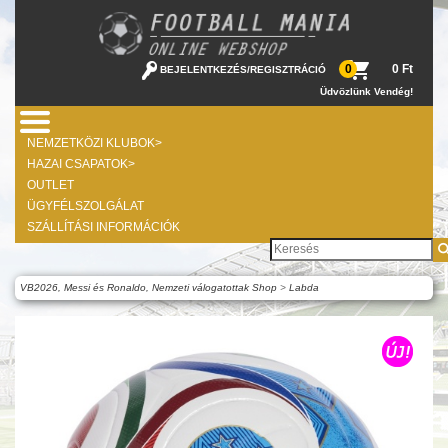
0 Ft
0
BEJELENTKEZÉS
/
REGISZTRÁCIÓ
Üdvözlünk Vendég!
NEMZETKÖZI KLUBOK>
HAZAI CSAPATOK>
OUTLET
ÜGYFÉLSZOLGÁLAT
SZÁLLÍTÁSI INFORMÁCIÓK
VB2026, Messi és Ronaldo, Nemzeti válogatottak Shop
>
Labda