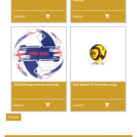
Vektory
15990Ft
5990Ft
2024 EB Angol tréning focilabda
Real Madrid CF focilabda sárga
9990Ft
13990Ft
Vissza