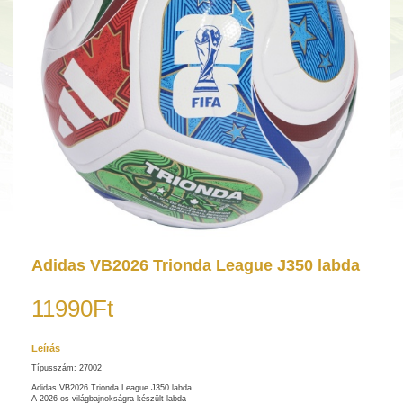
Adidas VB2026 Trionda League J350 labda
11990Ft
Leírás
Típusszám: 27002
Adidas VB2026 Trionda League J350 labda
A 2026-os világbajnokságra készült labda