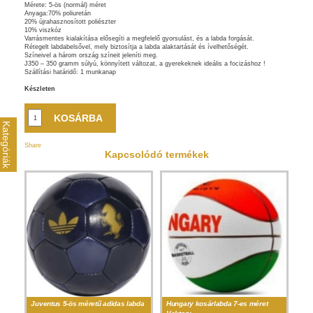
Mérete: 5-ös (normál) méret
Anyaga:70% poliuretán
20% újrahasznosított poliészter
10% viszkóz
Varrásmentes kialakítása elősegíti a megfelelő gyorsulást, és a labda forgását.
Rétegelt labdabelsővel, mely biztosítja a labda alaktartását és ívelhetőségét.
Színeivel a három ország színeit jeleníti meg.
J350 – 350 gramm súlyú, könnyített változat, a gyerekeknek ideális a focizáshoz !
Szállítási határidő: 1 munkanap
Készleten
Kategóriák
Share
Kapcsolódó termékek
Juventus 5-ös méretű adidas labda
Hungary kosárlabda 7-es méret