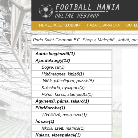
NEMZETKÖZI KLUBOK>
HAZAI CSAPATOK>
OUTL
Paris Saint-Germain F.C. Shop
>
Melegítő , kabát, me
Autós kiegészítő(1)
Ajándéktárgy(13)
Bögre, tál(3)
Hűtőmágnes, kitűző(1)
Játék, plüssfigura, puzzle(5)
Kulcstartó, nyakpánt(3)
Pohár, korsó, stampedlis(1)
Ágynemű, párna, takaró(1)
Fürdőszoba(1)
Törölköző, neszeszer(1)
Írószer(1)
Iskolai szett, matrica(1)
Kulacs, vizespalack(1)