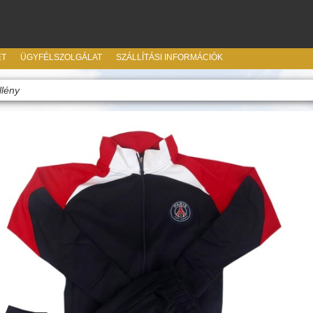
ET
ÜGYFÉLSZOLGÁLAT
SZÁLLÍTÁSI INFORMÁCIÓK
llény