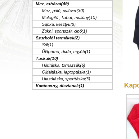
Mez, ruházat(49)
Mez, póló, pulóver(30)
Melegítő , kabát, mellény(10)
Sapka, kesztyű(8)
Zokni, sportszár, cipő(1)
Szurkolói termékek(2)
Sál(1)
Ülőpárna, duda, egyéb(1)
Táskák(10)
Hátitáska, tornazsák(6)
Oldaltáska, laptoptáska(1)
Utazótáska, sporttáska(3)
Kapc
Karácsony, dísztasak(1)