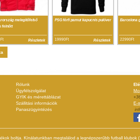
rország melegítőfelső
PSG férfi pamut kapucnis pulóver
Barcelona 
 felnőtt
Ft
19990Ft
22990Ft
Részletek
Részletek
za
Rólunk
El
Ügyfélszolgálat
Mob
GYIK és mérettáblázat
+3
Szállitási információk
E-m
Panaszügyintézés
in
dékok boltja. Kínálatunkban megtalálod a legnépszerűbb futball klubo