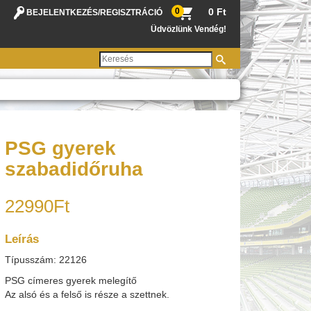
0
0 Ft
BEJELENTKEZÉS
/
REGISZTRÁCIÓ
Üdvözlünk Vendég!
PSG gyerek
szabadidőruha
22990Ft
Leírás
Típusszám: 22126
PSG címeres gyerek melegítő
Az alsó és a felső is része a szettnek.