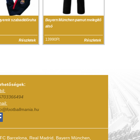
gyerek szabadidőruha
Bayern München pamut melegítő
alsó
13990Ft
Részletek
Részletek
érhetőségek:
il:
6703366494
ail:
fo@footballmania.hu
k (FC Barcelona, Real Madrid, Bayern München,