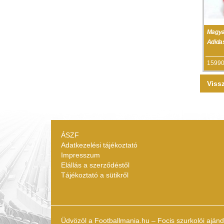
Magya
Adidas
15990
Viss
ÁSZF
Adatkezelési tájékoztató
Impresszum
Elállás a szerződéstől
Tájékoztató a sütikről
Üdvözöl a Footballmania.hu – Focis szurkolói aján