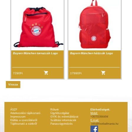
Bayern München tornazsák Logo
Bayern München hátizsák Logo
7290Ft
17990Ft
Vissza
ÁSZF
Rólunk
Elérhetőségek:
Adatkezelési tájékoztató
Ügyfélszolgálat
Mobil:
Impresszum
GYIK és mérettáblázat
+36703366494
Elállás a szerződéstől
Szállitási információk
E-mail:
Tájékoztató a sütikről
Panaszügyintézés
info@footballmania.hu