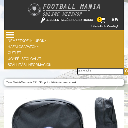
0 Ft
0
BEJELENTKEZÉS
/
REGISZTRÁCIÓ
Üdvözlünk Vendég!
NEMZETKÖZI KLUBOK>
HAZAI CSAPATOK>
OUTLET
ÜGYFÉLSZOLGÁLAT
SZÁLLÍTÁSI INFORMÁCIÓK
Paris Saint-Germain F.C. Shop
>
Hátitáska, tornazsák