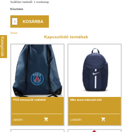
Szállítási határidő: 1 munkanap
Készleten
Share
Kapcsolódó termékek
Kategóriák
PSG tornazsák sötétkék
Nike team hátizsák kék
3990Ft
13990Ft