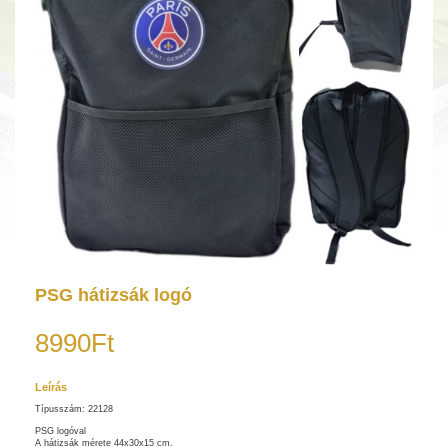
PSG hátizsák logó
8990Ft
Leírás
Típusszám: 22128
PSG logóval
A hátizsák mérete 44x30x15 cm.