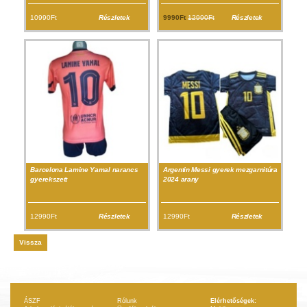
10990Ft
Részletek
9990Ft
12990Ft
Részletek
Barcelona Lamine Yamal narancs
Argentin Messi gyerek mezgarnitúra
gyerekszett
2024 arany
12990Ft
Részletek
12990Ft
Részletek
Vissza
ÁSZF
Rólunk
Elérhetőségek: