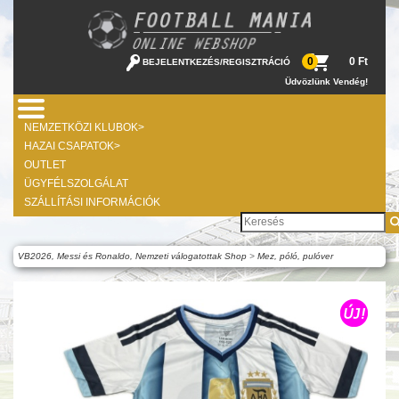
0 Ft
0
BEJELENTKEZÉS
/
REGISZTRÁCIÓ
Üdvözlünk Vendég!
NEMZETKÖZI KLUBOK>
HAZAI CSAPATOK>
OUTLET
ÜGYFÉLSZOLGÁLAT
SZÁLLÍTÁSI INFORMÁCIÓK
VB2026, Messi és Ronaldo, Nemzeti válogatottak Shop
>
Mez, póló, pulóver