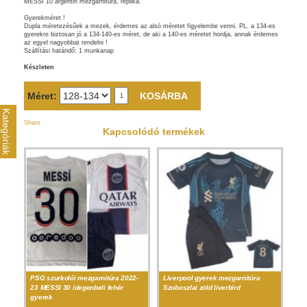
MESSI 10 argentin mezgarnitúra, replika.
Gyerekméret !
Dupla méretezésűek a mezek, érdemes az alsó méretet figyelembe venni. PL. a 134-es
gyerekre biztosan jó a 134-140-es méret, de aki a 140-es méretet hordja, annak érdemes
az egyel nagyobbat rendelni !
Szállítási határidő: 1 munkanap
Készleten
Méret:
Kategóriák
Share
Kapcsolódó termékek
PSG szurkolói mezgarnitúra 2022-
Liverpool gyerek mezgarnitúra
23 MESSI 30 idegenbeli fehér
Szoboszlai zöld liverbird
gyerek