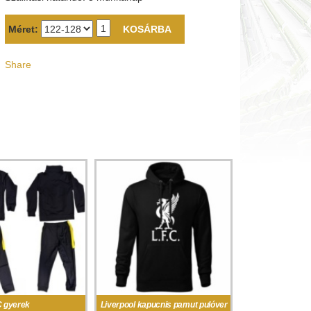
Méret:
Share
C gyerek
Liverpool kapucnis pamut pulóver