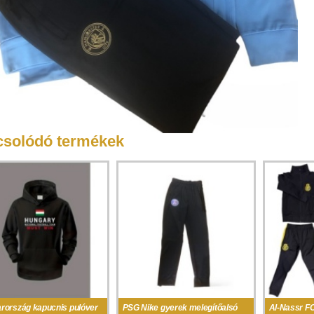
solódó termékek
rország kapucnis pulóver
PSG Nike gyerek melegítőalsó
Al-Nassr F