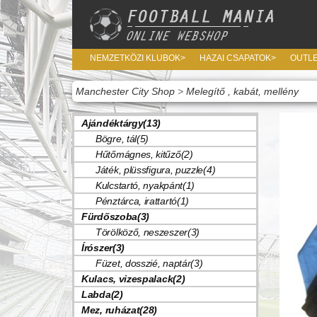
NEMZETKÖZI KLUBOK>
HAZAI CSAPATOK>
OUTL
Manchester City Shop
>
Melegítő , kabát, mellény
Ajándéktárgy(13)
Bögre, tál(5)
Hűtőmágnes, kitűző(2)
Játék, plüssfigura, puzzle(4)
Kulcstartó, nyakpánt(1)
Pénztárca, irattartó(1)
Fürdőszoba(3)
Törölköző, neszeszer(3)
Írószer(3)
Füzet, dosszié, naptár(3)
Kulacs, vizespalack(2)
Labda(2)
Mez, ruházat(28)