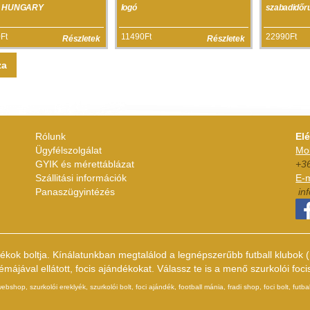
te HUNGARY
logó
szabadidőr
Ft
11490Ft
22990Ft
Részletek
Részletek
za
Rólunk
El
Ügyfélszolgálat
Mob
GYIK és mérettáblázat
+3
Szállitási információk
E-m
Panaszügyintézés
in
dékok boltja. Kínálatunkban megtalálod a legnépszerűbb futball klubo
ájával ellátott, focis ajándékokat. Válassz te is a menő szurkolói foci
hop, szurkolói ereklyék, szurkolói bolt, foci ajándék, football mánia, fradi shop, foci bolt, futbal