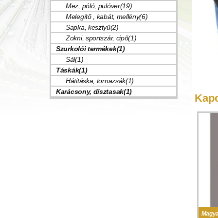
Mez, póló, pulóver(19)
Melegítő , kabát, mellény(6)
Sapka, kesztyű(2)
Zokni, sportszár, cipő(1)
Szurkolói termékek(1)
Sál(1)
Táskák(1)
Hátitáska, tornazsák(1)
Karácsony, dísztasak(1)
Kapc
Magya