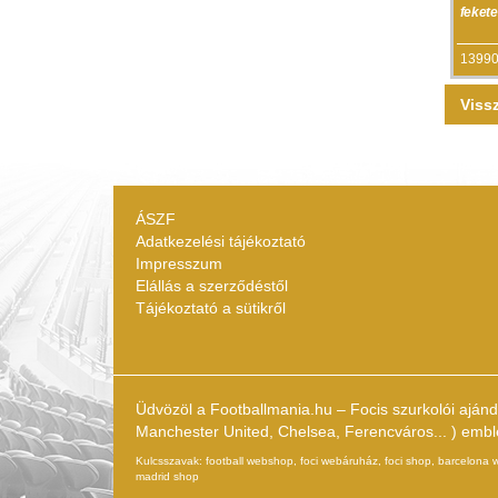
feke
13990
Viss
ÁSZF
Adatkezelési tájékoztató
Impresszum
Elállás a szerződéstől
Tájékoztató a sütikről
Üdvözöl a Footballmania.hu – Focis szurkolói aján
Manchester United, Chelsea, Ferencváros... ) emblém
Kulcsszavak: football webshop, foci webáruház, foci shop, barcelona webs
madrid shop