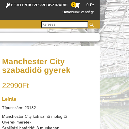
0
0 Ft
BEJELENTKEZÉS
/
REGISZTRÁCIÓ
Üdvözlünk Vendég!
Manchester City
szabadidő gyerek
22990Ft
Leírás
Típusszám: 23132
Manchester City kék színű melegítő
Gyerek méretek.
Szállítási határidő: 3 munkanap