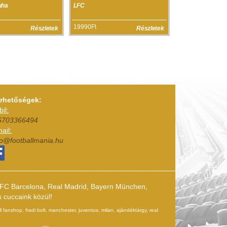
uha
LFC
19990Ft
Részletek
Részletek
érhetőségek:
il:
6703366494
ail:
fo@footballmania.hu
k (FC Barcelona, Real Madrid, Bayern München,
s cuccaink közül!
l fanshop, fradi bolt, manchester, juventus, milan, ajándéktárgy, real