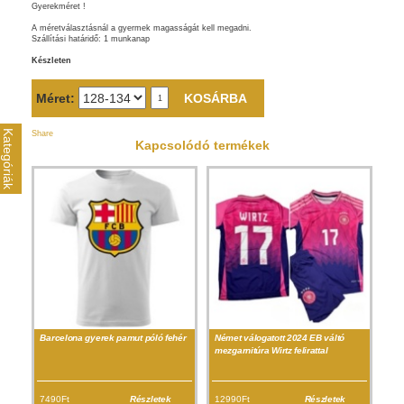
Gyerekméret !
A méretválasztásnál a gyermek magasságát kell megadni.
Szállítási határidő: 1 munkanap
Készleten
Méret:
Kategóriák
Share
Kapcsolódó termékek
Barcelona gyerek pamut póló fehér
Német válogatott 2024 EB váltó
mezgarnitúra Wirtz felirattal
7490Ft
Részletek
12990Ft
Részletek