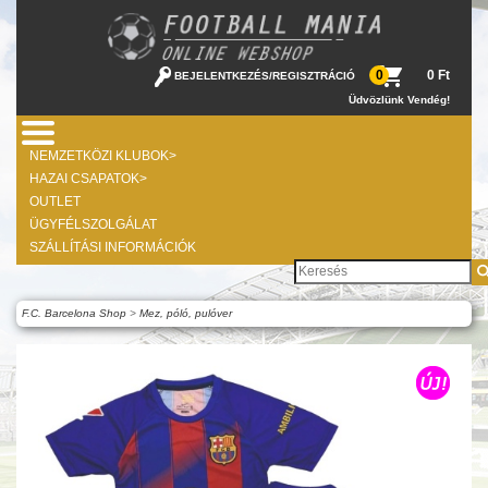
0 Ft
0
BEJELENTKEZÉS
/
REGISZTRÁCIÓ
Üdvözlünk Vendég!
NEMZETKÖZI KLUBOK>
HAZAI CSAPATOK>
OUTLET
ÜGYFÉLSZOLGÁLAT
SZÁLLÍTÁSI INFORMÁCIÓK
F.C. Barcelona Shop
>
Mez, póló, pulóver