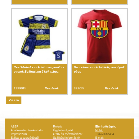
Real Madrid szurkolói mezgarnitúra
Barcelona szurkolói férfi pamut póló
gyerek Bellingham 5 kék-sárga
piros
12990Ft
Részletek
8990Ft
Részletek
Vissza
ÁSZF
Rólunk
Elérhetőségek:
Adatkezelési tájékoztató
Ügyfélszolgálat
Mobil:
Impresszum
GYIK és mérettáblázat
+36703366494
Elállás a szerződéstől
Szállitási információk
E-mail: