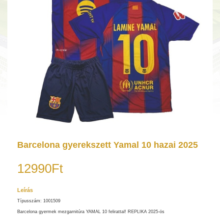
Barcelona gyerekszett Yamal 10 hazai 2025
12990Ft
Leírás
Típusszám: 1001509
Barcelona gyermek mezgarnitúra YAMAL 10 felirattal! REPLIKA 2025-ös