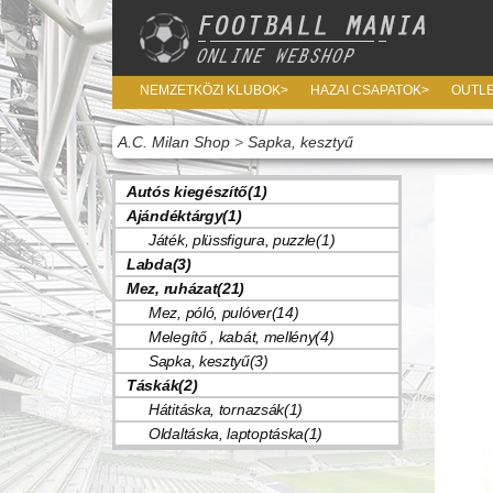
NEMZETKÖZI KLUBOK>
HAZAI CSAPATOK>
OUTL
A.C. Milan Shop
>
Sapka, kesztyű
Autós kiegészítő(1)
Ajándéktárgy(1)
Játék, plüssfigura, puzzle(1)
Labda(3)
Mez, ruházat(21)
Mez, póló, pulóver(14)
Melegítő , kabát, mellény(4)
Sapka, kesztyű(3)
Táskák(2)
Hátitáska, tornazsák(1)
Oldaltáska, laptoptáska(1)