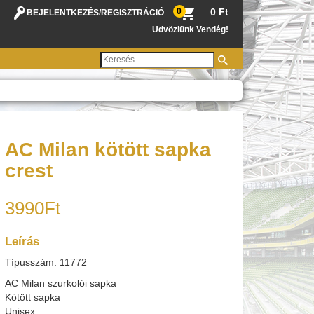
0
0 Ft
BEJELENTKEZÉS
/
REGISZTRÁCIÓ
Üdvözlünk Vendég!
AC Milan kötött sapka
crest
3990Ft
Leírás
Típusszám: 11772
AC Milan szurkolói sapka
Kötött sapka
Unisex