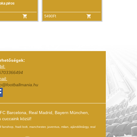
pka piros
5490Ft
érhetőségek:
il:
6703366494
ail:
fo@footballmania.hu
k (FC Barcelona, Real Madrid, Bayern München,
s cuccaink közül!
l fanshop, fradi bolt, manchester, juventus, milan, ajándéktárgy, real