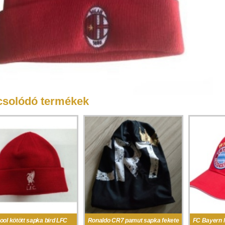
solódó termékek
ool kötött sapka bird LFC
Ronaldo CR7 pamut sapka fekete
FC Bayern 