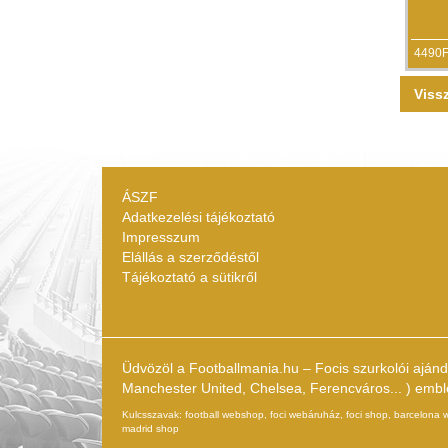
4490F
Viss
ÁSZF
Adatkezelési tájékoztató
Impresszum
Elállás a szerződéstől
Tájékoztató a sütikről
Üdvözöl a Footballmania.hu – Focis szurkolói aján
Manchester United, Chelsea, Ferencváros... ) emblém
Kulcsszavak: football webshop, foci webáruház, foci shop, barcelona webs
madrid shop