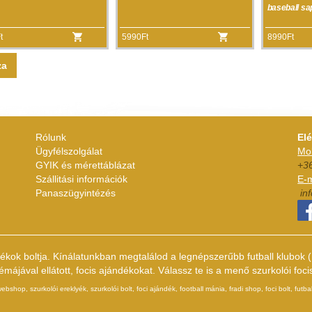
baseball sa
t
5990Ft
8990Ft
za
Rólunk
El
Ügyfélszolgálat
Mob
GYIK és mérettáblázat
+3
Szállitási információk
E-m
Panaszügyintézés
in
dékok boltja. Kínálatunkban megtalálod a legnépszerűbb futball klubo
ájával ellátott, focis ajándékokat. Válassz te is a menő szurkolói foci
hop, szurkolói ereklyék, szurkolói bolt, foci ajándék, football mánia, fradi shop, foci bolt, futbal