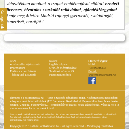
választékban kínálunk a csapat emblémájával ellátott
eredeti
licences, hivatalos szurkolói relikviákat, ajándéktárgyakat
.
Kategóriák
Lepje meg Atletico Madrid rajongó gyermekét, családtagját,
ismerősét, barátját !
ÁSZF
Rólunk
Elérhetőségek:
Adatkezelési tájékoztató
Ügyfélszolgálat
Mobil:
Impresszum
GYIK és mérettáblázat
+36703366494
Elállás a szerződéstől
Szállitási információk
E-mail:
Tájékoztató a sütikről
Panaszügyintézés
info@footballmania.hu
Üdvözöl a Footballmania.hu – Focis szurkolói ajándékok boltja. Kínálatunkban megtalálod
a legnépszerűbb futball klubok (FC Barcelona, Real Madrid, Bayern München, Manchester
United, Chelsea, Ferencváros... ) emblémájával ellátott, focis ajándékokat. Válassz te is a
menő szurkolói focis cuccaink közül!
Kulcsszavak: football webshop, foci webáruház, foci shop, barcelona webshop, szurkolói ereklyék, szurkolói bolt,
foci ajándék, football mánia, fradi shop, foci bolt, futball fanshop, fradi bolt, manchester, juventus, milan,
ajándéktárgy, real madrid shop
Copyright © 2010-2026 Footballmania.hu – All rigths reserved – Minden jog fenntartva