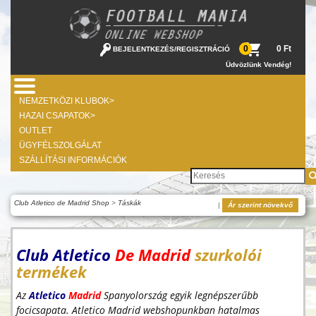
0 Ft
0
BEJELENTKEZÉS
/
REGISZTRÁCIÓ
Üdvözlünk Vendég!
NEMZETKÖZI KLUBOK>
HAZAI CSAPATOK>
OUTLET
ÜGYFÉLSZOLGÁLAT
SZÁLLÍTÁSI INFORMÁCIÓK
Club Atletico de Madrid Shop
>
Táskák
|
Ár szerint növekvő
Club Atletico
De
Madrid
szurkolói
termékek
Az
Atletico
Madrid
Spanyolország egyik legnépszerűbb
focicsapata. Atletico Madrid webshopunkban hatalmas