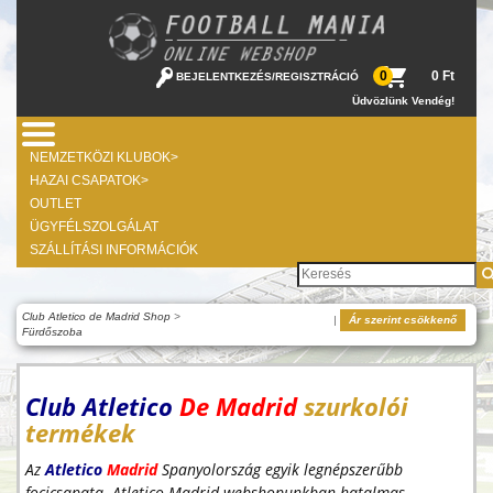
0 Ft
0
BEJELENTKEZÉS
/
REGISZTRÁCIÓ
Üdvözlünk Vendég!
NEMZETKÖZI KLUBOK>
HAZAI CSAPATOK>
OUTLET
ÜGYFÉLSZOLGÁLAT
SZÁLLÍTÁSI INFORMÁCIÓK
Club Atletico de Madrid Shop
>
|
Ár szerint csökkenő
Fürdőszoba
Club Atletico
De
Madrid
szurkolói
termékek
Az
Atletico
Madrid
Spanyolország egyik legnépszerűbb
focicsapata. Atletico Madrid webshopunkban hatalmas